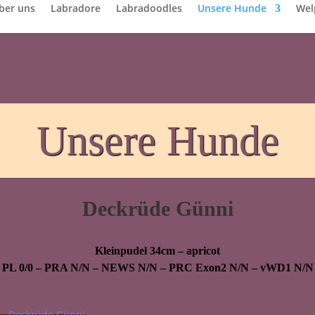
ber uns
Labradore
Labradoodles
Unsere Hunde
Wel
Unsere Hunde
Deckrüde Günni
Kleinpudel 34cm – apricot
PL 0/0 – PRA N/N – NEWS N/N – PRC Exon2 N/N – vWD1 N/N